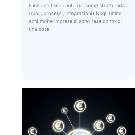
Funzione fiscale interna: come strutturarla
(ruoli, processi, integrazioni) Negli ultimi
anni molte imprese si sono rese conto di
una cosa