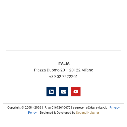
ITALIA
Piazza Duomo 20 – 20122 Milano
+39 02 7222201
L
E
Y
i
n
o
n
v
u
k
e
t
e
l
u
Copyright © 2008 - 2026 | P.Iva 01672610670 | segreteria@dtarevitax.it |
Privacy
d
o
b
Policy
| Designed & Developed by
Sogand Nobahar
i
p
e
n
e