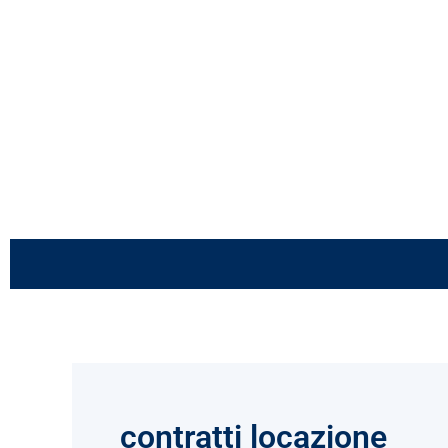
Vai
al
contenuto
contratti locazione