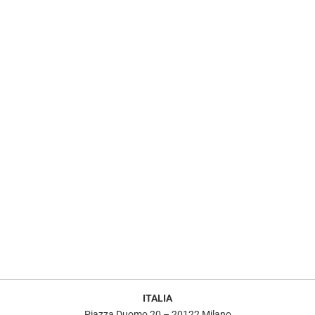
ITALIA
Piazza Duomo 20 – 20122 Milano