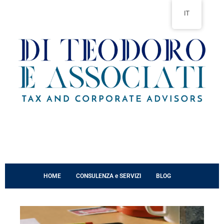
Vai
IT
al
contenuto
HOME
CONSULENZA e SERVIZI
BLOG