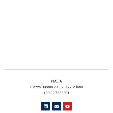
ITALIA
Piazza Duomo 20 – 20122 Milano
+39 02 7222201
L
E
Y
i
n
o
n
v
u