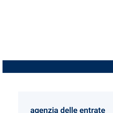
Vai
al
contenuto
agenzia delle entrate